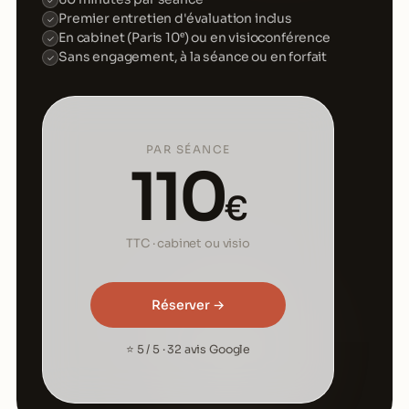
✓
Premier entretien d'évaluation inclus
✓
En cabinet (Paris 10ᵉ) ou en visioconférence
✓
Sans engagement, à la séance ou en forfait
✓
PAR SÉANCE
110
€
TTC · cabinet ou visio
Réserver →
⭐ 5 / 5 · 32 avis Google