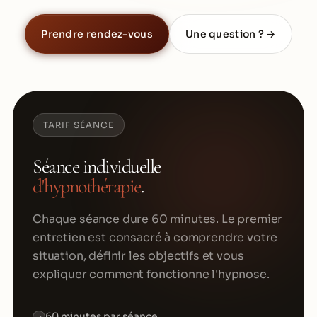
Prendre rendez-vous
Une question ? →
TARIF SÉANCE
Séance individuelle
d'hypnothérapie
.
Chaque séance dure 60 minutes. Le premier
entretien est consacré à comprendre votre
situation, définir les objectifs et vous
expliquer comment fonctionne l'hypnose.
60 minutes par séance