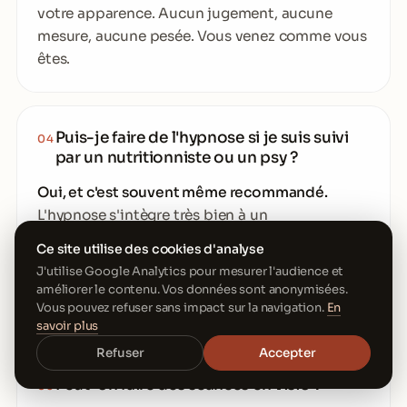
votre apparence. Aucun jugement, aucune
mesure, aucune pesée. Vous venez comme vous
êtes.
Puis-je faire de l'hypnose si je suis suivi
04
par un nutritionniste ou un psy ?
Oui, et c'est souvent même recommandé.
L'hypnose s'intègre très bien à un
accompagnement pluridisciplinaire. Elle vient
Ce site utilise des cookies d'analyse
enrichir le travail déjà en cours, jamais le
J'utilise Google Analytics pour mesurer l'audience et
remplacer. N'hésitez pas à m'en parler dès le
améliorer le contenu. Vos données sont anonymisées.
premier rendez-vous.
Vous pouvez refuser sans impact sur la navigation.
En
savoir plus
Refuser
Accepter
Peut-on faire des séances en visio ?
05