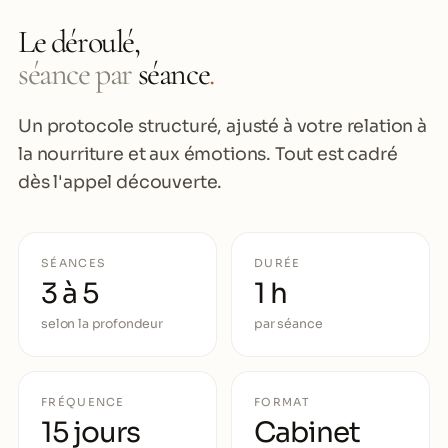
Le déroulé,
séance par
séance
.
Un protocole structuré, ajusté à votre relation à
la nourriture et aux émotions. Tout est cadré
dès l'appel découverte.
SÉANCES
DURÉE
3 à 5
1 h
selon la profondeur
par séance
FRÉQUENCE
FORMAT
15 jours
Cabinet