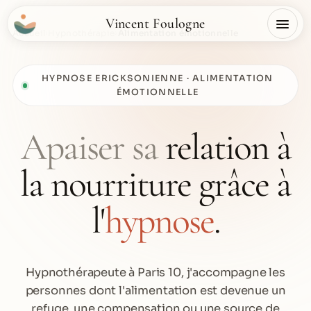
Vincent Foulogne
Accueil
›
Hypnothérapie
›
Alimentation émotionnelle
HYPNOSE ERICKSONIENNE · ALIMENTATION
ÉMOTIONNELLE
Apaiser sa
relation à
la nourriture grâce à
l'
hypnose
.
Hypnothérapeute à Paris 10, j'accompagne les
personnes dont l'alimentation est devenue un
refuge, une compensation ou une source de