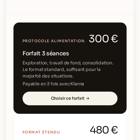
300 €
PROTOCOLE ALIMENTATION
Forfait 3 séances
Exploration, travail de fond, consolidation.
Le format standard, suffisant pour la
majorité des situations.
Payable en 3 fois avec
Klarna
Choisir ce forfait →
480 €
FORMAT ÉTENDU