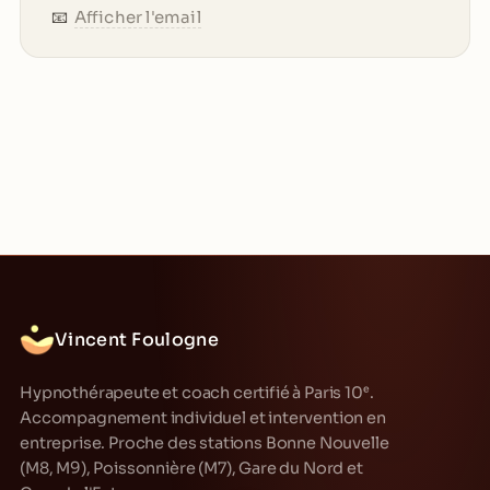
📧
Afficher l'email
Vincent Foulogne
Hypnothérapeute et coach certifié à Paris 10ᵉ.
Accompagnement individuel et intervention en
entreprise. Proche des stations Bonne Nouvelle
(M8, M9), Poissonnière (M7), Gare du Nord et