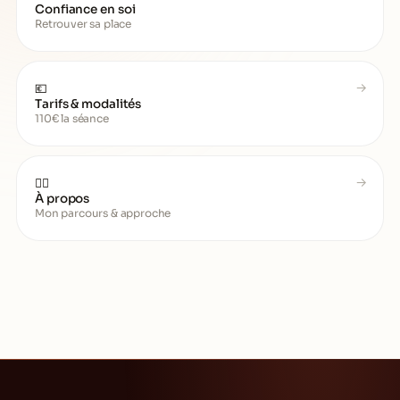
Confiance en soi
Retrouver sa place
💶
Tarifs & modalités
110€ la séance
🧑‍⚕️
À propos
Mon parcours & approche