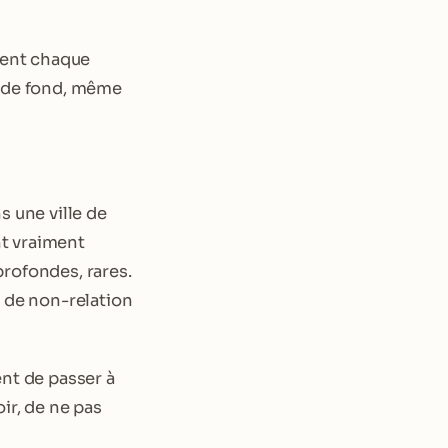
nnent chaque
e de fond, même
s une ville de
nt vraiment
profondes, rares.
e de non-relation
ent de passer à
ir, de ne pas