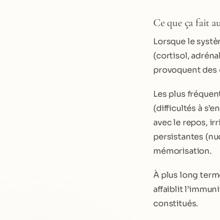
Ce que ça fait a
Lorsque le systè
(cortisol, adrén
provoquent des e
Les plus fréquen
(difficultés à s’
avec le repos, ir
persistantes (nu
mémorisation.
À plus long term
affaiblit l’immu
constitués.