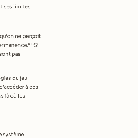
 ses limites.
qu’on ne perçoit
permanence.” “Si
 sont pas
gles du jeu
 d’accéder à ces
s là où les
le système