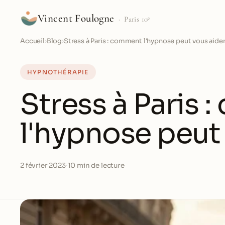
Vincent Foulogne
Paris 10ᵉ
Accueil
›
Blog
›
Stress à Paris : comment l'hypnose peut vous aide
HYPNOTHÉRAPIE
Stress à Paris
l'hypnose peut
2 février 2023
·
10 min de lecture