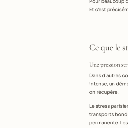
Pour beaucoup de 
Et c’est précisém
Ce que le st
Une pression str
Dans d’autres con
intense, un démé
on récupère.
Le stress parisie
transports bondé
permanente. Les l