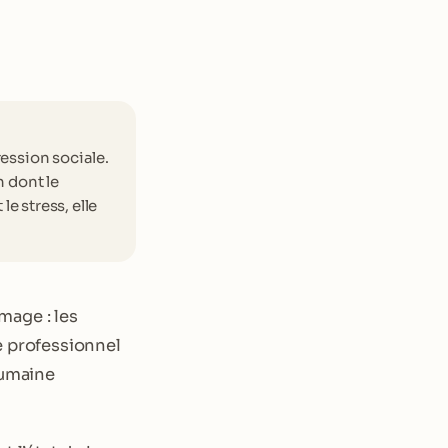
ression sociale.
n dont le
e stress, elle
image : les
e professionnel
humaine