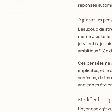
réponses automati
Agir sur les pens
Beaucoup de stre
même plus tellem
je ralentis, je v
ambitieux.” “Je d
Ces pensées ne 
implicites, et l
schémas, de les 
anciennes étaien
Modifier les rép
L’hypnose agit au