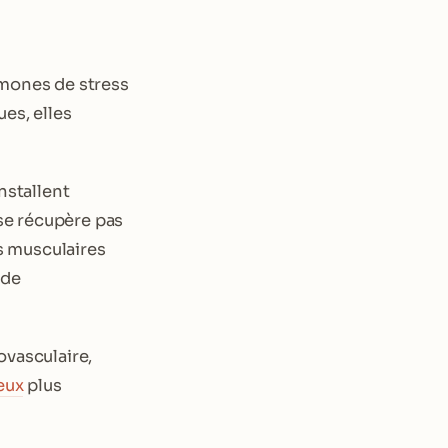
rmones de stress
es, elles
installent
 se récupère pas
ns musculaires
 de
ovasculaire,
eux
plus