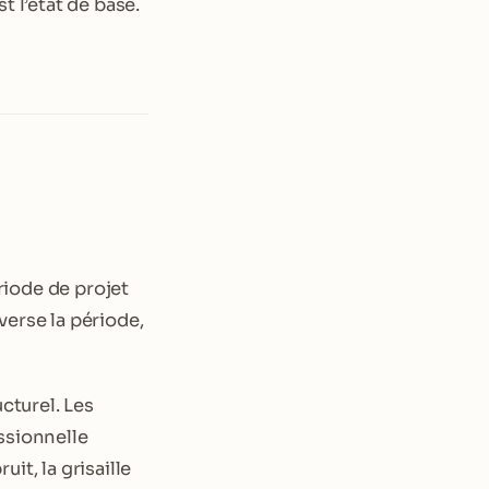
t l’état de base.
ériode de projet
verse la période,
cturel. Les
ssionnelle
it, la grisaille