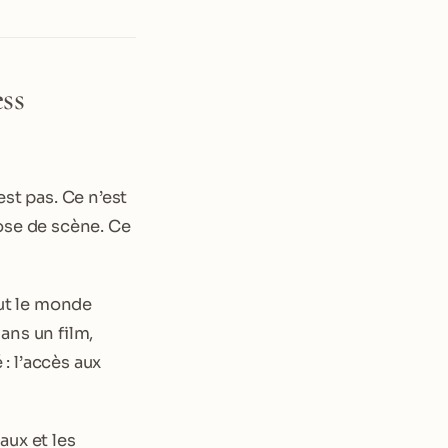
ss
’est pas. Ce n’est
ose de scène. Ce
out le monde
ans un film,
 : l’accès aux
aux et les