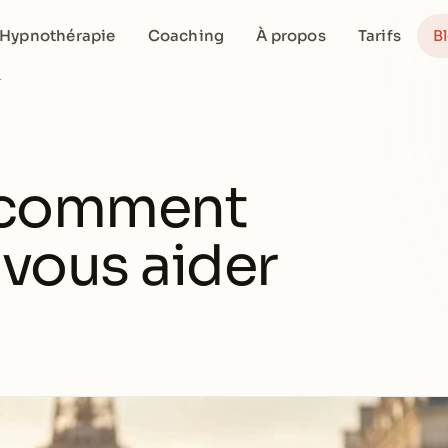
Hypnothérapie
Coaching
À propos
Tarifs
B
r
 : comment
 vous aider