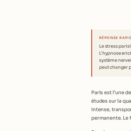
RÉPONSE RAPI
Le stress paris
L'hypnose erick
système nerveu
peut changer p
Paris est l’une d
études sur la qu
intense, transpo
permanente. Le fo