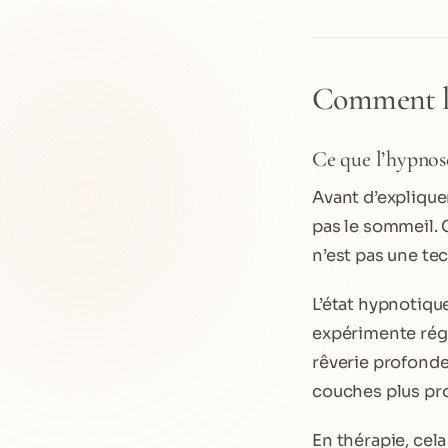
Comment l’h
Ce que l’hypnose
Avant d’expliquer 
pas le sommeil. 
n’est pas une te
L’état hypnotiqu
expérimente régu
rêverie profonde,
couches plus pro
En thérapie, cel