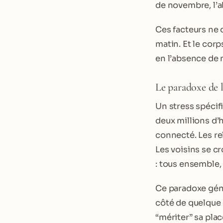
de novembre, l’a
Ces facteurs ne 
matin. Et le cor
en l’absence de
Le paradoxe de l
Un stress spécif
deux millions d’
connecté. Les re
Les voisins se c
: tous ensemble,
Ce paradoxe génè
côté de quelque c
“mériter” sa plac