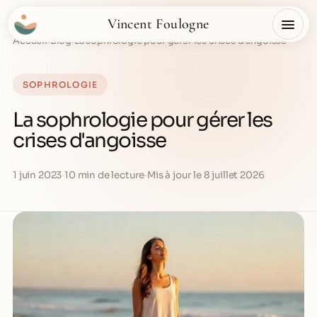
Vincent Foulogne
Accueil
›
Blog
›
La sophrologie pour gérer les crises d'angoisse
SOPHROLOGIE
La sophrologie pour gérer les
crises d'angoisse
1 juin 2023
·
10 min de lecture
·
Mis à jour le 8 juillet 2026