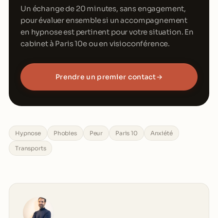
Un échange de 20 minutes, sans engagement,
pour évaluer ensemble si un accompagnement
en hypnose est pertinent pour votre situation. En
cabinet à Paris 10e ou en visioconférence.
Prendre un premier contact
→
Hypnose
Phobies
Peur
Paris 10
Anxiété
Transports