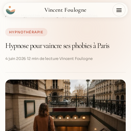
Vincent Foulogne
Accueil
›
Hypnothérapie
›
Blog
›
Hypnose et phobies
HYPNOTHÉRAPIE
Hypnose pour vaincre ses phobies à Paris
4 juin 2026
·
12 min de lecture
·
Vincent Foulogne